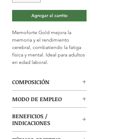
Agregar al carrito
Memoforte Gold mejora la
memoria y el rendimiento
cerebral, combatiendo la fatiga
física y mental. Ideal para adultos
en edad laboral.
COMPOSICIÓN
(por ampolla): Jalea Real liofilizada
MODO DE EMPLEO
500mg, Ginseng 500mg, Romero
20mg, Lecitina 50mg, Fósforo
Tomar 1 ampolla por la mañana y
orgánico 4mg, Calcio 50mg, Ginkgo
BENEFICIOS /
otra en la cena.
biloba 40mg, Guaraná 50mg,
INDICACIONES
Germen de trigo 30mg, Magnesio
halogenado 25mg, Eleutherococcus
Memoforte Gold es una fórmula