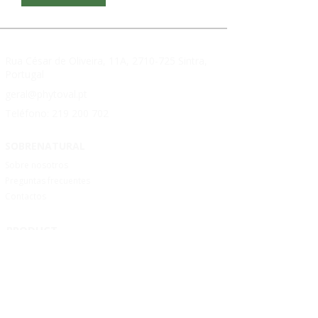
Rua César de Oliveira, 11A,
2710-725
Sintra,
Portugal
geral@phytoval.pt
Teléfono:
219 200 702
SOBRENATURAL
Sobre nosotros
Preguntas frecuentes
Contactos
PRODUCT
OS
Salud cardiovascular
Pérdida de peso
Memoria
Inmunidad