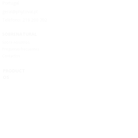
Portugal
geral@phytoval.pt
Teléfono:
219 200 702
SOBRENATURAL
Sobre nosotros
Preguntas frecuentes
Contactos
PRODUCT
OS
Salud cardiovascular
Pérdida de peso
Memoria
Inmunidad
Articulaciones
Salud digestiva
Bienestar
Salud infantil