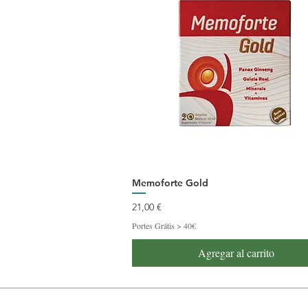
Memoforte Gold
Precio
21,00 €
Portes Grátis > 40€
Agregar al carrito