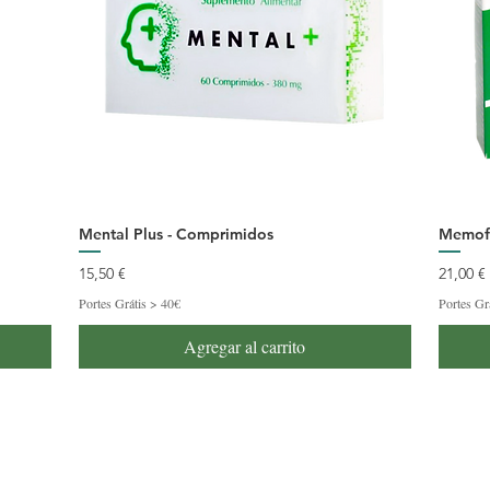
Mental Plus - Comprimidos
Memof
Precio
Precio
15,50 €
21,00 €
Portes Grátis > 40€
Portes Gr
Agregar al carrito