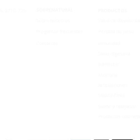
SOBRENATURAL
1A, 2710-725
PRODUCTOS
Sobre nosotros
Salud cardiovascula
Preguntas frecuentes
Pérdida de peso
Contactos
Inmunidad
Salud digestiva
Bienestar
Memoria
Articulaciones
Salud infantil
Sueño y relajación
Productos cosméti
Urología