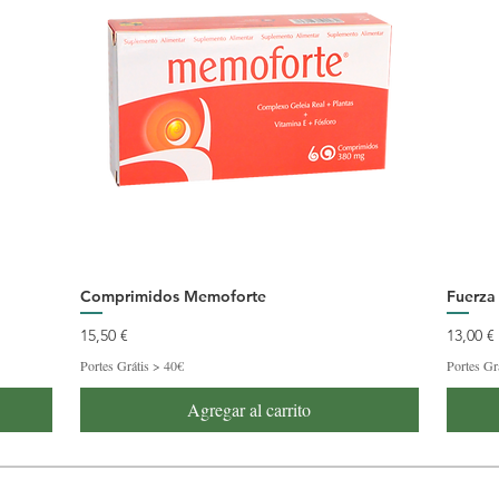
Comprimidos Memoforte
Fuerza
Precio
Precio
15,50 €
13,00 €
Portes Grátis > 40€
Portes Gr
Agregar al carrito