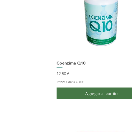
Coenzima Q10
Precio
12,50 €
Portes Grátis > 40€
Agregar al carrito