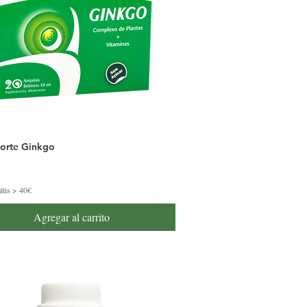
orte Ginkgo
átis > 40€
Agregar al carrito