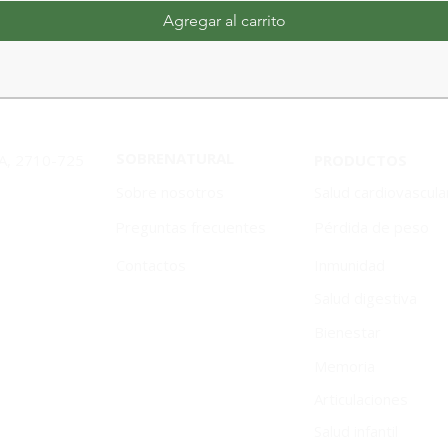
Agregar al carrito
SOBRENATURAL
1A, 2710-725
PRODUCTOS
Sobre nosotros
Salud cardiovascula
Preguntas frecuentes
Pérdida de peso
Contactos
Inmunidad
Salud digestiva
Bienestar
Memoria
Articulaciones
Salud infantil