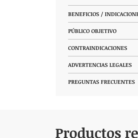
Administración oral. Tomar 20 ml a
BENEFICIOS / INDICACION
El jarabe Gastrix es una fórmula ve
PÚBLICO OBJETIVO
Favorece la digestión, ayudando
Recomendado para:
CONTRAINDICACIONES
Refuerza la función hepática, a
Personas con digestión lenta o
No se recomienda durante el emb
ADVERTENCIAS LEGALES
Contribuye al equilibrio digest
Quienes buscan apoyo para la fu
Contraindicado en caso de hiper
Los suplementos dietéticos no de
PREGUNTAS FRECUENTES
Personas propensas a la acumul
Puede interactuar con medicamen
No exceda la dosis diaria reco
1. ¿Se puede tomar a diario?
Sí, siempre que se siga la dosis r
Conservar en un lugar fresco y s
2. ¿Pueden usarlo personas co
Mantener fuera del alcance y de 
El producto contiene hierbas trad
uso.
Productos r