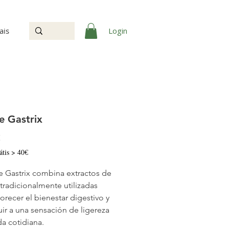
Login
ais
e Gastrix
Precio
€
átis > 40€
be Gastrix combina extractos de
 tradicionalmente utilizadas
vorecer el bienestar digestivo y
uir a una sensación de ligereza
da cotidiana.