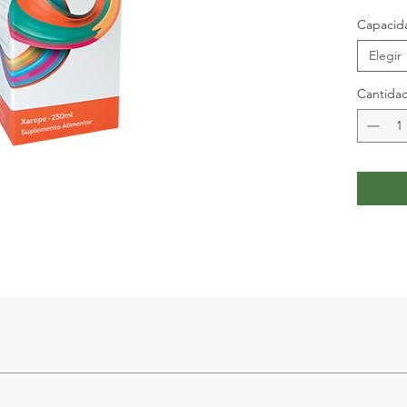
Capacid
Elegir
Cantida
lla, Rábano negro, Cardo mariano, Colina, Naranja amarga, Remolac