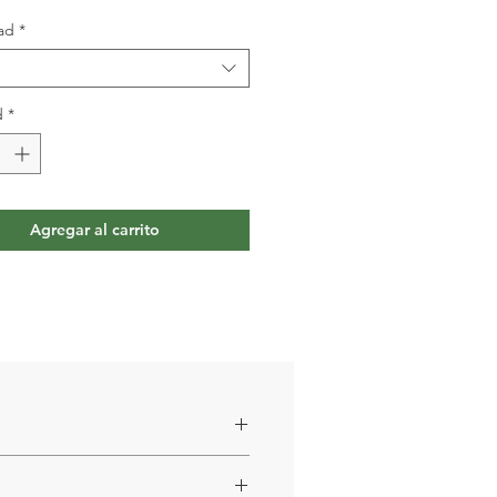
ad
*
d
*
Agregar al carrito
ha, Goma xantana, Bromelina.