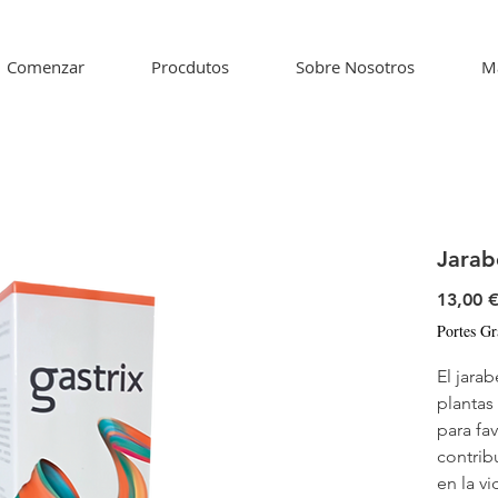
Comenzar
Procdutos
Sobre Nosotros
M
Jarab
13,00 
Portes Gr
El jara
plantas
para fa
contrib
en la vi