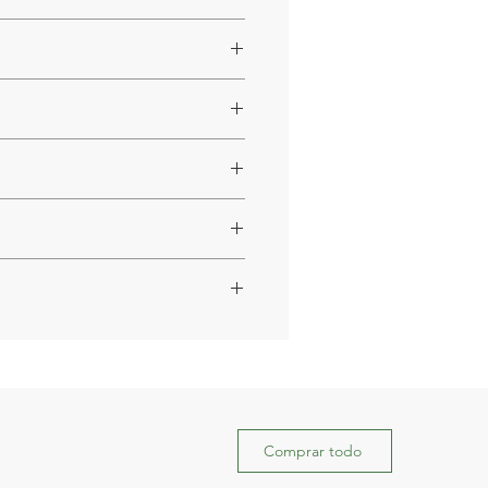
.
e un estilo de vida saludable.
l de la salud antes de usarlo.
a evaluación médica antes de su
Comprar todo