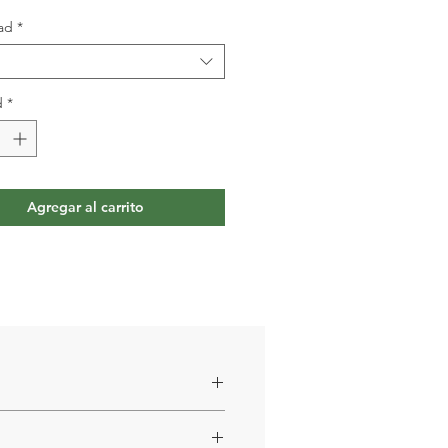
ad
*
d
*
Agregar al carrito
, Lactobacillus acidophilus