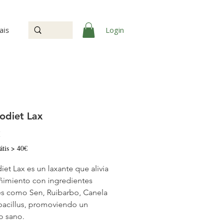
Login
ais
odiet Lax
Precio
€
átis > 40€
iet Lax es un laxante que alivia
eñimiento con ingredientes
es como Sen, Ruibarbo, Canela
bacillus, promoviendo un
no sano.