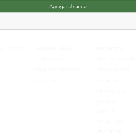
Agregar al carrito
SOBRENATURAL
1A, 2710-725
PRODUCTOS
Sobre nosotros
Salud cardiovascula
Preguntas frecuentes
Pérdida de peso
Contactos
Inmunidad
Salud digestiva
Bienestar
Memoria
Articulaciones
Salud infantil