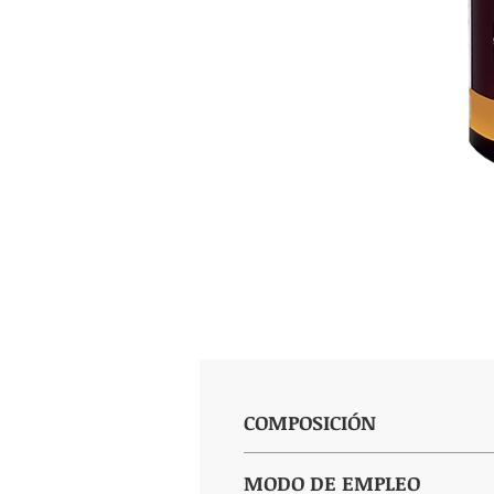
COMPOSICIÓN
(por cápsula): Sen 90 mg, Verbena
MODO DE EMPLEO
(200000 ufc).