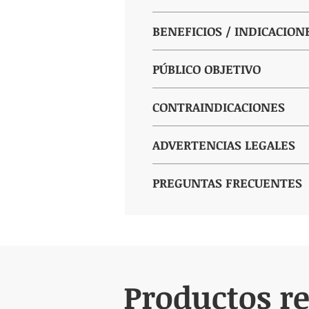
1 comprimido antes de acostarse 
BENEFICIOS / INDICACION
Naturodiet Lax es un suplemento n
PÚBLICO OBJETIVO
Ayuda a aliviar el estreñimiento
Recomendado para:
CONTRAINDICACIONES
Promueve la regularidad intestin
Personas con estreñimiento ocas
No se recomienda su uso durant
ADVERTENCIAS LEGALES
Contiene ingredientes que combin
Personas que buscan un apoyo s
Contraindicado en caso de hiper
Los suplementos dietéticos no de
PREGUNTAS FRECUENTES
Quienes desean mantener el equi
Puede interactuar con medicame
No exceda la dosis diaria reco
1. ¿Se puede tomar a diario?
Es para uso ocasional; para uso pr
Conservar en un lugar fresco y s
2. ¿Cuánto tarda en hacer efec
Mantener fuera del alcance y de 
Suele actuar sobre el tránsito intes
Productos r
3. ¿Puede causar molestias ab