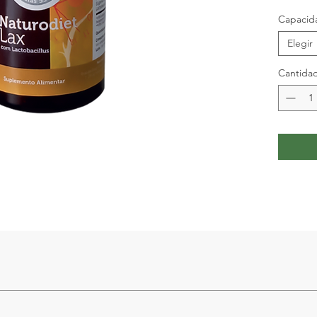
Capacid
Elegir
Cantida
 80 mg, Ruibarbo 52 mg, Canela 26 mg, Aliso negro 16 mg, Clavo 8 mg