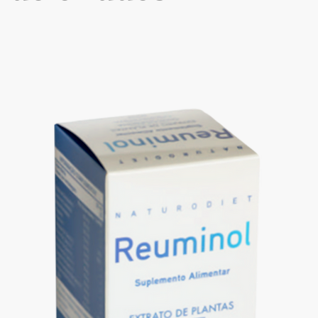
rse molestias leves o calambres debido a su efecto estimulante.