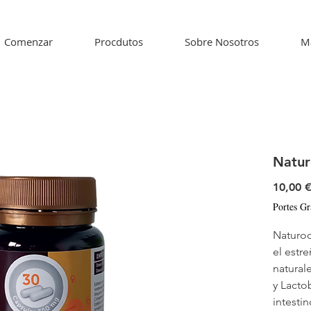
Comenzar
Procdutos
Sobre Nosotros
M
Natur
10,00 
Portes Gr
Naturod
el estr
natural
y Lacto
intesti