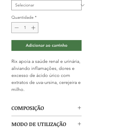
Quantidade
*
Adicionar ao carrinho
Rix apoia a saúde renal e urinária,
aliviando inflamações, dores e
excesso de ácido úrico com
extratos de uva-ursina, cerejeira e
milho.
COMPOSIÇÃO
(por comprimido): Cerejeira 55mg,
MODO DE UTILIZAÇÃO
Milho 55mg, Alfavaca 35mg, Uva