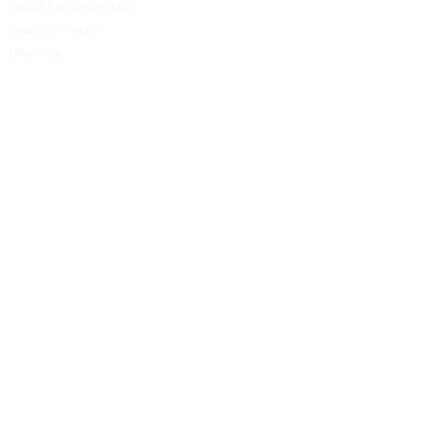
Saúde Cardiovascular
Emagrecimento
Memória
Imunidade
Articulações
Saúde Digestiva
Bem Estar
Saúde Infantil
Sono e Relaxamento
Cosmética
Urologia
Termos e Condições
Politíca de Privacidade
Condições de de Devolução