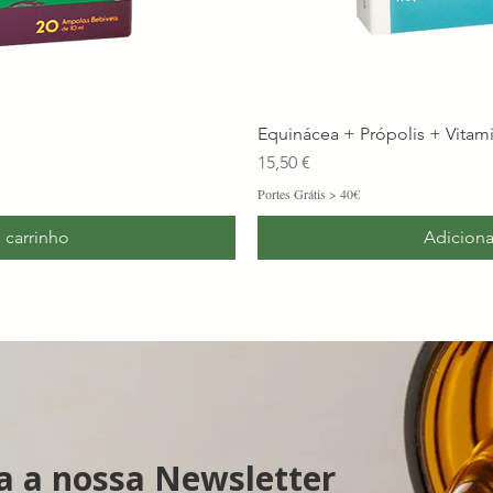
Equinácea + Própolis + Vitam
Preço
15,50 €
Portes Grátis > 40€
 carrinho
Adiciona
a a nossa Newsletter