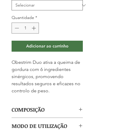
Quantidade
*
Adicionar ao carrinho
Obestrim Duo ativa a queima de
gordura com 6 ingredientes
sinérgicos, promovendo
resultados seguros e eficazes no
controlo de peso.
COMPOSIÇÃO
(por cápsula): CLA (Ácido Linoleico
MODO DE UTILIZAÇÃO
Conjugado) 500mg, Garcínia 250mg,