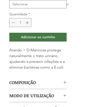
Quantidade
*
Adicionar ao carrinho
Arando + D-Mannose protege
naturalmente o trato urinário,
ajudando a prevenir infeções e a
eliminar bactérias como a E.coli.
COMPOSIÇÃO
(por capsula): Extrato seco de
MODO DE UTILIZAÇÃO
Vaccinium macrocarpon (Arando)
500 mg, PAC (Proantocianidinas)
Tomar uma cápsula por dia.
125 mg, D-Mannose 100 mg.