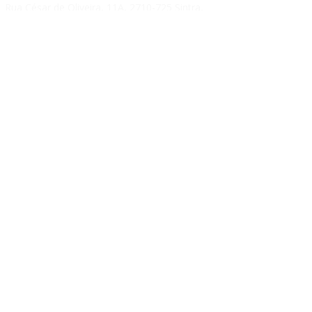
Rua César de Oliveira, 11A,
2710-725
Sintra,
Portugal
geral@phytoval.pt
Tel:
219 200 702
SUPERNATURAL
Sobre Nós
Perguntas Frequentes
Contactos
PRODUTOS
Saúde Cardiovascular
Emagrecimento
Memória
Imunidade
Articulações
Saúde Digestiva
Bem Estar