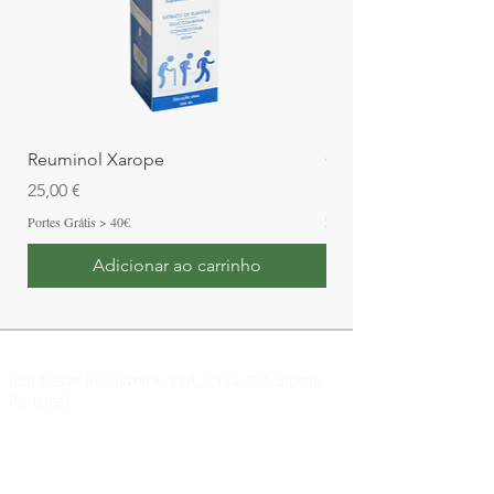
3. Em quanto tempo noto alívio?
A sensação de frescor e alívio pode
ser imediata; os benefícios de uso
contínuo podem variar conforme a
condição.
Reuminol Xarope
Gastrix Xarope
Preço
Preço
25,00 €
13,00 €
Portes Grátis > 40€
Portes Grátis > 40€
Adicionar ao carrinho
Rua César de Oliveira, 11A,
2710-725
Sintra,
Portugal
geral@phytoval.pt
Tel:
219 200 702