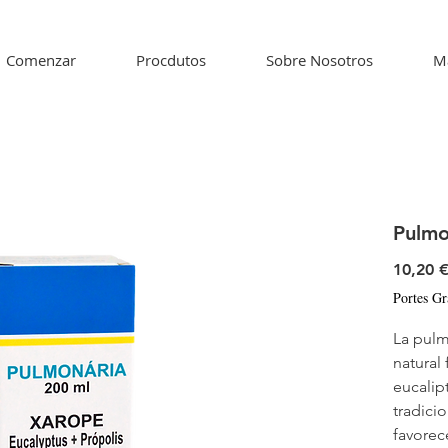
Comenzar
Procdutos
Sobre Nosotros
M
Pulmo
10,20 
Portes Gr
La pulm
natural
eucalip
tradici
favorece