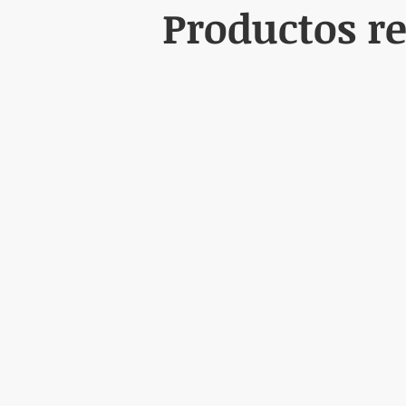
Sí, pero se recomienda consultar c
Productos r
tos o descongestionantes.
3. ¿Durante cuánto tiempo pue
Generalmente, se recomienda su us
médico.