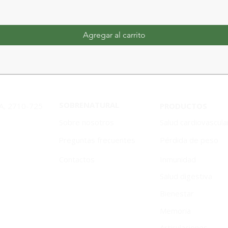
Agregar al carrito
SOBRENATURAL
1A, 2710-725
PRODUCTOS
Sobre nosotros
Salud cardiovascula
Preguntas frecuentes
Pérdida de peso
Contactos
Inmunidad
Salud digestiva
Bienestar
Memoria
Articulaciones