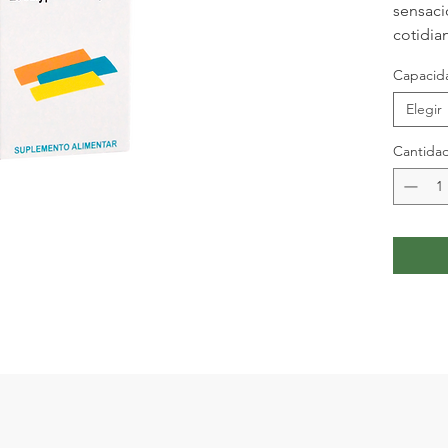
sensaci
cotidia
Capacid
Elegir
Cantida