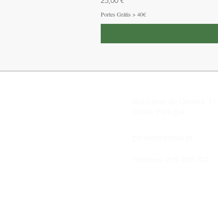
25,00 €
Portes Grátis > 40€
Rua César de Oliveira, 1
Sintra, Portugal
geral@phytoval.pt
Teléfono: 219 200 702