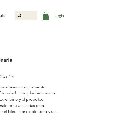
Login
ais
naria
Precio
€
átis > 40€
onaria es un suplemento
 formulado con plantas como el
to, el pino y el propóleo,
onalmente utilizadas para
r el bienestar respiratorio y una