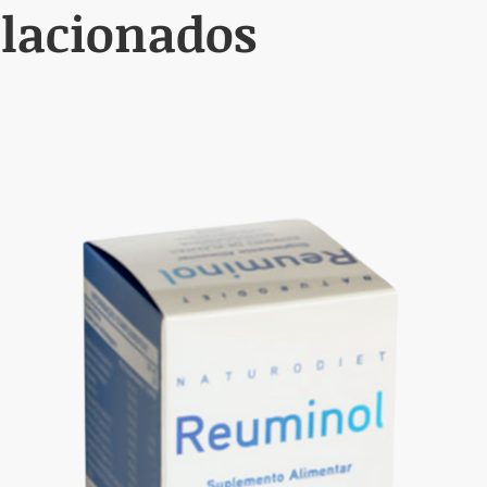
on un profesional de la salud sobre posibles interacciones, especia
elacionados
do usarla?
o hasta que los síntomas mejoren. Si los síntomas persisten durante