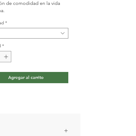
ón de comodidad en la vida
na.
ad
*
d
*
Agregar al carrito