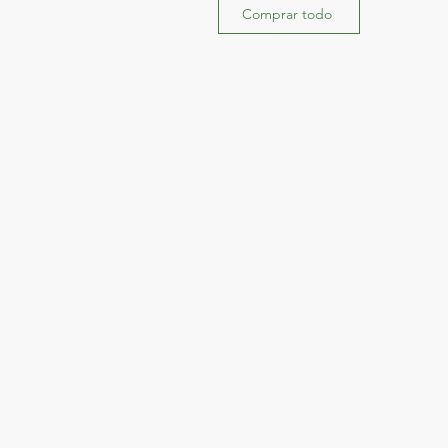
lmente con medicamentos para la
Comprar todo
 más de 7 días, consulte a un