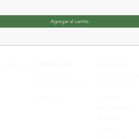
Agregar al carrito
SOBRENATURAL
1A, 2710-725
PRODUCTOS
Sobre nosotros
Salud cardiovascula
Preguntas frecuentes
Pérdida de peso
Contactos
Inmunidad
Salud digestiva
Bienestar
Memoria
Articulaciones