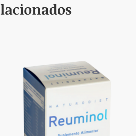
elacionados
Pernas Cansadas durante el embarazo?
fesional de la salud antes de usarlo.