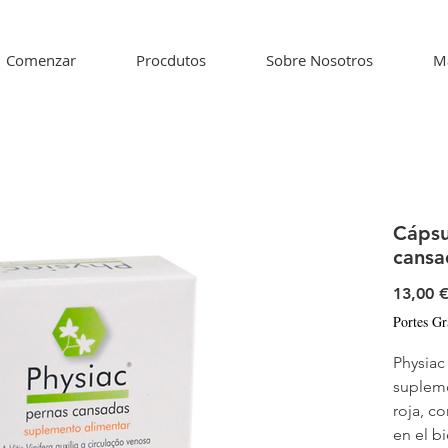
Comenzar
Procdutos
Sobre Nosotros
M
Cápsu
cansa
13,00 
Portes Gr
Physiac
supleme
roja, c
en el b