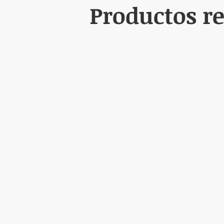
Productos r
3. ¿Puedo usar el Gel Physiac 
Se recomienda consultar con un pro