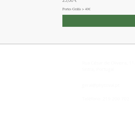
25,00 €
Portes Grátis > 40€
Rua César de Oliveira, 1
Sintra, Portugal
geral@phytoval.pt
Teléfono: 219 200 702