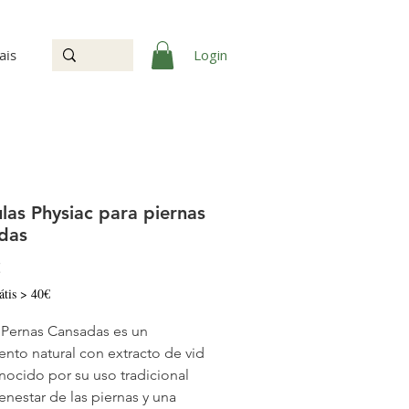
Login
ais
las Physiac para piernas
das
Precio
€
átis > 40€
 Pernas Cansadas es un
nto natural con extracto de vid
onocido por su uso tradicional
ienestar de las piernas y una