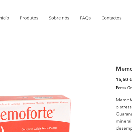
Inicío
Produtos
Sobre nós
FAQs
Contactos
Memo
15,50 
Portes Gr
Memofo
o stres
Guaraná
minerai
desemp