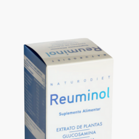
ais concentrada em ampolas, indicada para quem procura um efeito