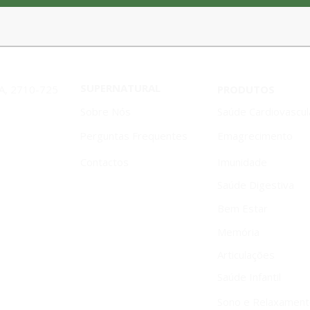
SUPERNATURAL
1A, 2710-725
PRODUTOS
Sobre Nós
Saúde Cardiovascul
Perguntas Frequentes
Emagrecimento
Contactos
Imunidade
Saúde Digestiva
Bem Estar
Memória
Articulações
Saúde Infantil
Sono e Relaxamen