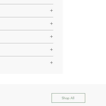
ental.
ilo de vida saudável.
Shop All