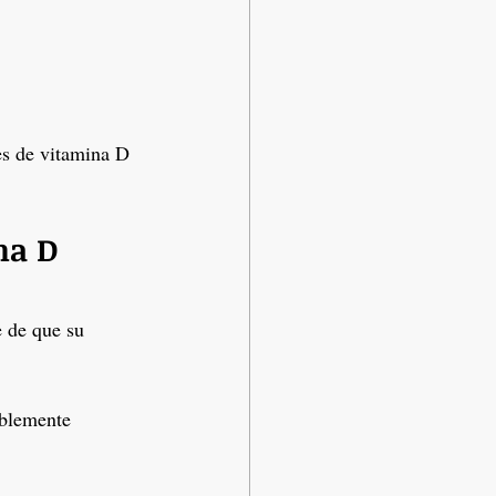
es de vitamina D 
na D
 de que su 
iblemente 