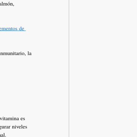
almón, 
ementos de 
nmunitario, la 
 
vitamina es 
gurar niveles 
al.