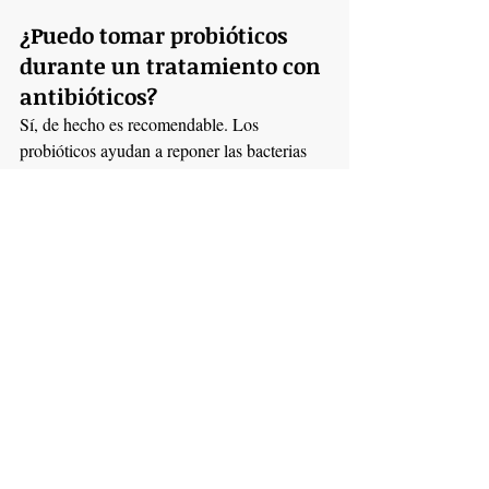
¿Puedo tomar probióticos 
durante un tratamiento con 
antibióticos?
Sí, de hecho es recomendable. Los 
probióticos ayudan a reponer las bacterias 
beneficiosas que los antibióticos suelen 
eliminar.
Recupera el equilibrio 
con probióticos 
naturales
beneficios de los probióticos
Los 
 van 
mucho más allá de la digestión. Son aliados 
fundamentales para la inmunidad, la energía 